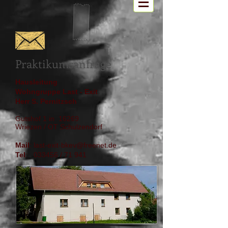
Praktikumsanfrage
Hausleitung
Wohngruppe Last - Exit
Herr S. Pernitzsch
Gutshof 1 in 16269
Wriezen / OT Schulzendorf
Mail
:
last-exit-bkev@freenet.de
Tel
: 033456 / 71 941